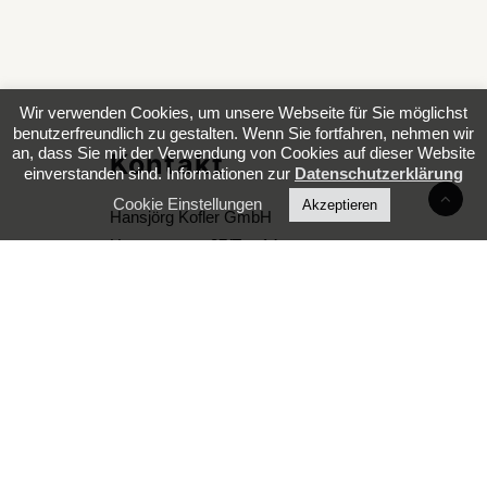
Wir verwenden Cookies, um unsere Webseite für Sie möglichst
benutzerfreundlich zu gestalten. Wenn Sie fortfahren, nehmen wir
an, dass Sie mit der Verwendung von Cookies auf dieser Website
Kontakt
einverstanden sind. Informationen zur
Datenschutzerklärung
Cookie Einstellungen
Akzeptieren
Hansjörg Kofler GmbH
Hausergasse 27/Top 14
A 9500 Villach
+43 (4242) 238310-0
office@projekt-kofler.at
Links
furniRENT