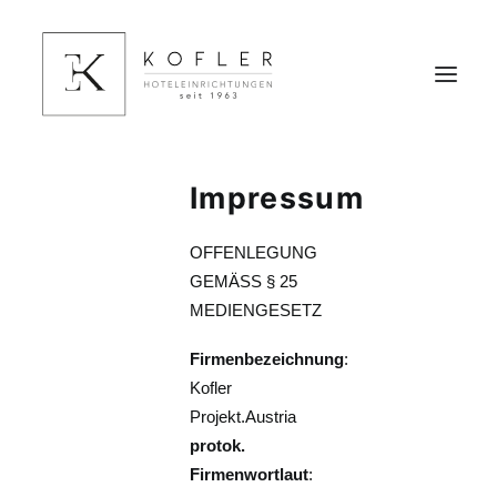
Impressum
HOME
HOTELEINRICHTUNGEN
OFFENLEGUNG
HOTELFINANZIERUNG
GEMÄSS § 25
MEDIENGESETZ
REFERENZEN
ÜBER UNS
Firmenbezeichnung
:
KONTAKT
Kofler
Projekt.Austria
protok.
Firmenwortlaut
: