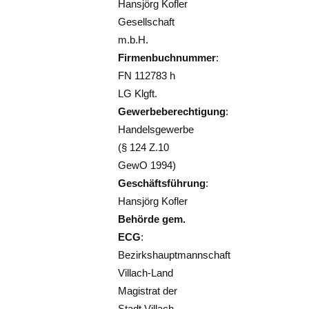
Hansjörg Kofler
Gesellschaft
m.b.H.
Firmenbuchnummer
:
FN 112783 h
LG Klgft.
Gewerbeberechtigung
:
Handelsgewerbe
(§ 124 Z.10
GewO 1994)
Geschäftsführung
:
Hansjörg Kofler
Behörde gem.
ECG
:
Bezirkshauptmannschaft
Villach-Land
Magistrat der
Stadt Villach.