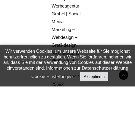
Werbeagentur
GmbH | Social
Media
Marketing –
Webdesign –
Grafikdesign
Wir verwenden Cookies, um unsere Webseite für Sie möglichst
Nikolaiplatz 2,
benutzerfreundlich zu gestalten. Wenn Sie fortfahren, nehmen wir
9500 Villach,
an, dass Sie mit der Verwendung von Cookies auf dieser Website
einverstanden sind. Informationen zur
Datenschutzerklärung
Kärnten
Cookie Einstellungen
Tel.:
+43 4242 /
Akzeptieren
25682
Email:
info@krassgruen.at
Web:
www.krassgruen.at
VERWENDUNG
VON
EXTERNEN